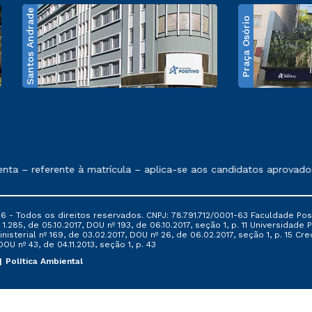
Santos Andrade
Praça Osório
e exposto no contrato de prestação de serviços
 – referente à matrícula – aplica-se aos candidatos aprovados 
6 - Todos os direitos reservados. CNPJ: 78.791.712/0001-63 Faculdade Posi
.285, de 05.10.2017, DOU nº 193, de 06.10.2017, seção 1, p. 11 Universidade P
nisterial nº 169, de 03.02.2017, DOU nº 26, de 06.02.2017, seção 1, p. 15 
 DOU nº 43, de 04.11.2013, seção 1, p. 43
Política Ambiental