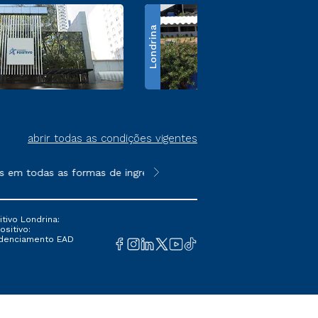
Londrina
abrir todas as condições vigentes
em todas as formas de ingresso, exceto na prova on-line ou agen
**Semipresencial é um formato do E
tivo Londrina:
ositivo:
Credenciamento EAD