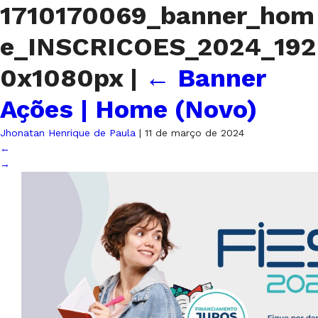
1710170069_banner_hom
e_INSCRICOES_2024_192
0x1080px
|
←
Banner
Ações | Home (Novo)
Jhonatan Henrique de Paula
|
11 de março de 2024
←
→