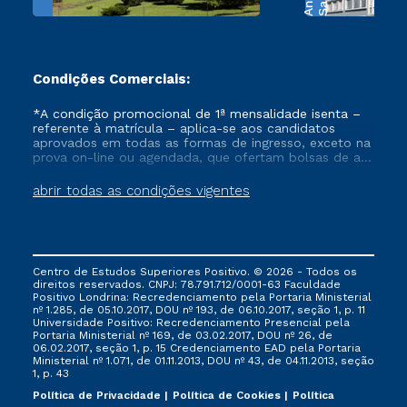
Condições Comerciais:
*A condição promocional de 1ª mensalidade isenta –
referente à matrícula – aplica-se aos candidatos
aprovados em todas as formas de ingresso, exceto na
prova on-line ou agendada, que ofertam bolsas de até
50% de desconto, ambos ingressantes no semestre
vigente, que ainda não tenham efetivado e/ou não
abrir todas as condições vigentes
tenham cancelado ou trancado sua matrícula em uma
das Instituições da Cruzeiro do Sul Educacional, no
período de um ano. Tais condições não se aplicam
aos cursos de Medicina, e também para matriculados
via FIES, Prouni e outros programas governamentais, e
Centro de Estudos Superiores Positivo. © 2026 - Todos os
não se acumula com nenhuma outra campanha
direitos reservados. CNPJ: 78.791.712/0001-63 Faculdade
ofertada pela Instituição.
Positivo Londrina: Recredenciamento pela Portaria Ministerial
nº 1.285, de 05.10.2017, DOU nº 193, de 06.10.2017, seção 1, p. 11
Universidade Positivo: Recredenciamento Presencial ​pela
Portaria Ministerial nº 169, de 03.02.2017, DOU nº 26, de
06.02.2017, seção 1, p. 15 Credenciamento EAD pela Portaria
Ministerial nº 1.071, de 01.11.2013, DOU nº 43, de 04.11.2013, seção
1, p. 43
Política de Privacidade
Política de Cookies
Política