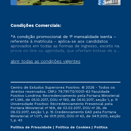
Condições Comerciais:
*A condição promocional de 1ª mensalidade isenta –
referente à matrícula – aplica-se aos candidatos
aprovados em todas as formas de ingresso, exceto na
prova on-line ou agendada, que ofertam bolsas de até
50% de desconto, ambos ingressantes no semestre
vigente, que ainda não tenham efetivado e/ou não
abrir todas as condições vigentes
tenham cancelado ou trancado sua matrícula em uma
das Instituições da Cruzeiro do Sul Educacional, no
período de um ano. Tais condições não se aplicam
aos cursos de Medicina, e também para matriculados
via FIES, Prouni e outros programas governamentais, e
Centro de Estudos Superiores Positivo. © 2026 - Todos os
não se acumula com nenhuma outra campanha
direitos reservados. CNPJ: 78.791.712/0001-63 Faculdade
ofertada pela Instituição.
Positivo Londrina: Recredenciamento pela Portaria Ministerial
nº 1.285, de 05.10.2017, DOU nº 193, de 06.10.2017, seção 1, p. 11
Universidade Positivo: Recredenciamento Presencial ​pela
Portaria Ministerial nº 169, de 03.02.2017, DOU nº 26, de
06.02.2017, seção 1, p. 15 Credenciamento EAD pela Portaria
Ministerial nº 1.071, de 01.11.2013, DOU nº 43, de 04.11.2013, seção
1, p. 43
Política de Privacidade
Política de Cookies
Política