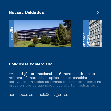
Nossas Unidades
Ecoville
e
S
a
n
t
o
s
A
n
d
r
a
d
Condições Comerciais:
*A condição promocional de 1ª mensalidade isenta –
referente à matrícula – aplica-se aos candidatos
aprovados em todas as formas de ingresso, exceto na
prova on-line ou agendada, que ofertam bolsas de até
50% de desconto, ambos ingressantes no semestre
vigente, que ainda não tenham efetivado e/ou não
abrir todas as condições vigentes
tenham cancelado ou trancado sua matrícula em uma
das Instituições da Cruzeiro do Sul Educacional, no
período de um ano. Tais condições não se aplicam
aos cursos de Medicina, e também para matriculados