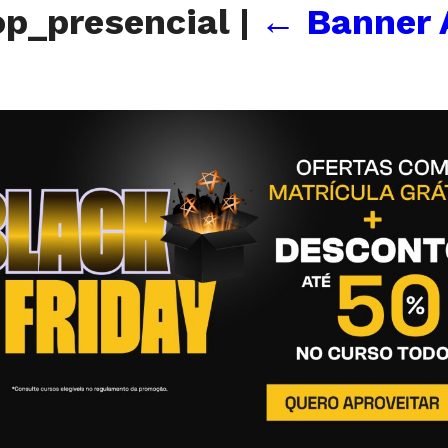
op_presencial
|
←
Banner 