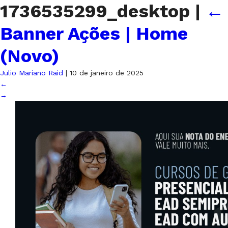
1736535299_desktop
|
←
Banner Ações | Home
(Novo)
Julio Mariano Raid
|
10 de janeiro de 2025
←
→