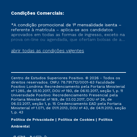
Condições Comerciais:
*A condição promocional de 1ª mensalidade isenta –
referente à matrícula – aplica-se aos candidatos
aprovados em todas as formas de ingresso, exceto na
prova on-line ou agendada, que ofertam bolsas de até
50% de desconto, ambos ingressantes no semestre
vigente, que ainda não tenham efetivado e/ou não
abrir todas as condições vigentes
tenham cancelado ou trancado sua matrícula em uma
das Instituições da Cruzeiro do Sul Educacional, no
período de um ano. Tais condições não se aplicam
aos cursos de Medicina, e também para matriculados
via FIES, Prouni e outros programas governamentais, e
Centro de Estudos Superiores Positivo. © 2026 - Todos os
não se acumula com nenhuma outra campanha
direitos reservados. CNPJ: 78.791.712/0001-63 Faculdade
ofertada pela Instituição.
Positivo Londrina: Recredenciamento pela Portaria Ministerial
nº 1.285, de 05.10.2017, DOU nº 193, de 06.10.2017, seção 1, p. 11
Universidade Positivo: Recredenciamento Presencial ​pela
Portaria Ministerial nº 169, de 03.02.2017, DOU nº 26, de
06.02.2017, seção 1, p. 15 Credenciamento EAD pela Portaria
Ministerial nº 1.071, de 01.11.2013, DOU nº 43, de 04.11.2013, seção
1, p. 43
Política de Privacidade
Política de Cookies
Política
Ambiental