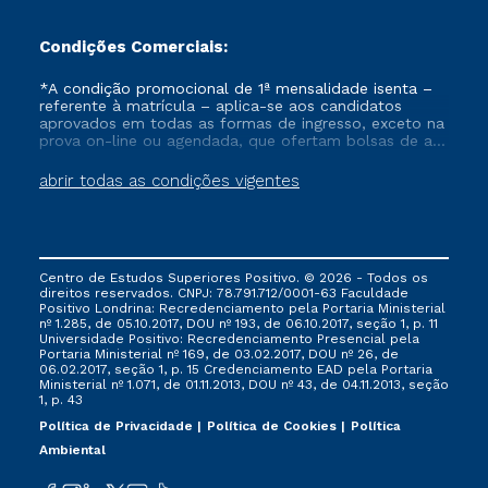
Condições Comerciais:
*A condição promocional de 1ª mensalidade isenta –
referente à matrícula – aplica-se aos candidatos
aprovados em todas as formas de ingresso, exceto na
prova on-line ou agendada, que ofertam bolsas de até
50% de desconto, ambos ingressantes no semestre
vigente, que ainda não tenham efetivado e/ou não
abrir todas as condições vigentes
tenham cancelado ou trancado sua matrícula em uma
das Instituições da Cruzeiro do Sul Educacional, no
período de um ano. Tais condições não se aplicam
aos cursos de Medicina, e também para matriculados
via FIES, Prouni e outros programas governamentais, e
Centro de Estudos Superiores Positivo. © 2026 - Todos os
não se acumula com nenhuma outra campanha
direitos reservados. CNPJ: 78.791.712/0001-63 Faculdade
ofertada pela Instituição.
Positivo Londrina: Recredenciamento pela Portaria Ministerial
nº 1.285, de 05.10.2017, DOU nº 193, de 06.10.2017, seção 1, p. 11
Universidade Positivo: Recredenciamento Presencial ​pela
Portaria Ministerial nº 169, de 03.02.2017, DOU nº 26, de
06.02.2017, seção 1, p. 15 Credenciamento EAD pela Portaria
Ministerial nº 1.071, de 01.11.2013, DOU nº 43, de 04.11.2013, seção
1, p. 43
Política de Privacidade
Política de Cookies
Política
Ambiental