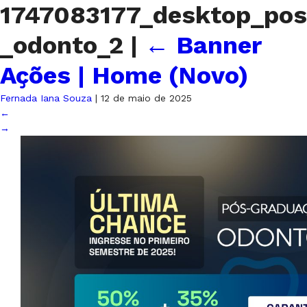
1747083177_desktop_pos
_odonto_2
|
←
Banner
Ações | Home (Novo)
Fernada Iana Souza
|
12 de maio de 2025
←
→