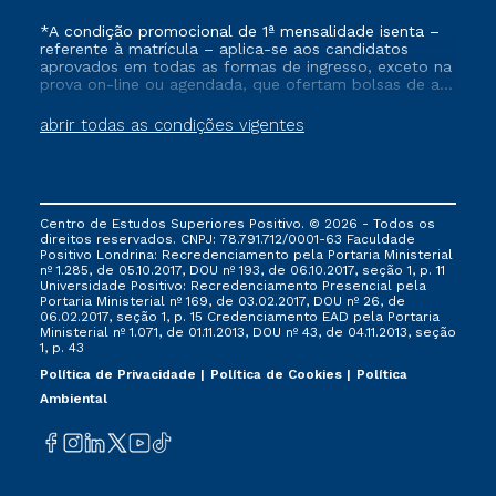
*A condição promocional de 1ª mensalidade isenta –
referente à matrícula – aplica-se aos candidatos
aprovados em todas as formas de ingresso, exceto na
prova on-line ou agendada, que ofertam bolsas de até
50% de desconto, ambos ingressantes no semestre
vigente, que ainda não tenham efetivado e/ou não
abrir todas as condições vigentes
tenham cancelado ou trancado sua matrícula em uma
das Instituições da Cruzeiro do Sul Educacional, no
período de um ano. Tais condições não se aplicam
aos cursos de Medicina, e também para matriculados
via FIES, Prouni e outros programas governamentais, e
Centro de Estudos Superiores Positivo. © 2026 - Todos os
não se acumula com nenhuma outra campanha
direitos reservados. CNPJ: 78.791.712/0001-63 Faculdade
ofertada pela Instituição.
Positivo Londrina: Recredenciamento pela Portaria Ministerial
nº 1.285, de 05.10.2017, DOU nº 193, de 06.10.2017, seção 1, p. 11
Universidade Positivo: Recredenciamento Presencial ​pela
Portaria Ministerial nº 169, de 03.02.2017, DOU nº 26, de
06.02.2017, seção 1, p. 15 Credenciamento EAD pela Portaria
Ministerial nº 1.071, de 01.11.2013, DOU nº 43, de 04.11.2013, seção
1, p. 43
Política de Privacidade
Política de Cookies
Política
Ambiental