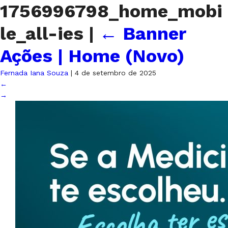
1756996798_home_mobi
le_all-ies
|
←
Banner
Ações | Home (Novo)
Fernada Iana Souza
|
4 de setembro de 2025
←
→