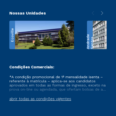
Nossas Unidades
Ecoville
e
S
a
n
t
o
s
A
n
d
r
a
d
Condições Comerciais:
*A condição promocional de 1ª mensalidade isenta –
referente à matrícula – aplica-se aos candidatos
aprovados em todas as formas de ingresso, exceto na
prova on-line ou agendada, que ofertam bolsas de até
50% de desconto, ambos ingressantes no semestre
vigente, que ainda não tenham efetivado e/ou não
abrir todas as condições vigentes
tenham cancelado ou trancado sua matrícula em uma
das Instituições da Cruzeiro do Sul Educacional, no
período de um ano. Tais condições não se aplicam
aos cursos de Medicina, e também para matriculados