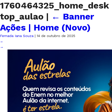
1760464325_home_desk
top_aulao
|
←
Banner
Ações | Home (Novo)
Fernada Iana Souza
|
14 de outubro de 2025
←
→