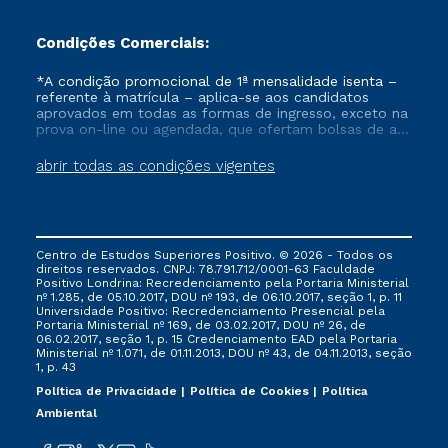
Condições Comerciais:
*A condição promocional de 1ª mensalidade isenta –
referente à matrícula – aplica-se aos candidatos
aprovados em todas as formas de ingresso, exceto na
prova on-line ou agendada, que ofertam bolsas de até
50% de desconto, ambos ingressantes no semestre
vigente, que ainda não tenham efetivado e/ou não
abrir todas as condições vigentes
tenham cancelado ou trancado sua matrícula em uma
das Instituições da Cruzeiro do Sul Educacional, no
período de um ano. Tais condições não se aplicam
aos cursos de Medicina, e também para matriculados
via FIES, Prouni e outros programas governamentais, e
Centro de Estudos Superiores Positivo. © 2026 - Todos os
não se acumula com nenhuma outra campanha
direitos reservados. CNPJ: 78.791.712/0001-63 Faculdade
ofertada pela Instituição.
Positivo Londrina: Recredenciamento pela Portaria Ministerial
nº 1.285, de 05.10.2017, DOU nº 193, de 06.10.2017, seção 1, p. 11
Universidade Positivo: Recredenciamento Presencial ​pela
Portaria Ministerial nº 169, de 03.02.2017, DOU nº 26, de
06.02.2017, seção 1, p. 15 Credenciamento EAD pela Portaria
Ministerial nº 1.071, de 01.11.2013, DOU nº 43, de 04.11.2013, seção
1, p. 43
Política de Privacidade
Política de Cookies
Política
Ambiental