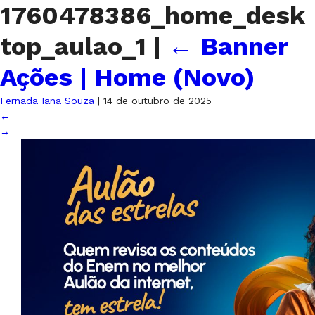
1760478386_home_desk
top_aulao_1
|
←
Banner
Ações | Home (Novo)
Fernada Iana Souza
|
14 de outubro de 2025
←
→