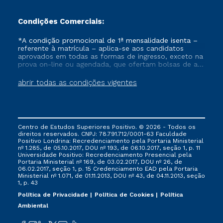
Condições Comerciais:
*A condição promocional de 1ª mensalidade isenta –
referente à matrícula – aplica-se aos candidatos
aprovados em todas as formas de ingresso, exceto na
prova on-line ou agendada, que ofertam bolsas de até
50% de desconto, ambos ingressantes no semestre
vigente, que ainda não tenham efetivado e/ou não
abrir todas as condições vigentes
tenham cancelado ou trancado sua matrícula em uma
das Instituições da Cruzeiro do Sul Educacional, no
período de um ano. Tais condições não se aplicam
aos cursos de Medicina, e também para matriculados
via FIES, Prouni e outros programas governamentais, e
Centro de Estudos Superiores Positivo. © 2026 - Todos os
não se acumula com nenhuma outra campanha
direitos reservados. CNPJ: 78.791.712/0001-63 Faculdade
ofertada pela Instituição.
Positivo Londrina: Recredenciamento pela Portaria Ministerial
nº 1.285, de 05.10.2017, DOU nº 193, de 06.10.2017, seção 1, p. 11
Universidade Positivo: Recredenciamento Presencial ​pela
Portaria Ministerial nº 169, de 03.02.2017, DOU nº 26, de
06.02.2017, seção 1, p. 15 Credenciamento EAD pela Portaria
Ministerial nº 1.071, de 01.11.2013, DOU nº 43, de 04.11.2013, seção
1, p. 43
Política de Privacidade
Política de Cookies
Política
Ambiental