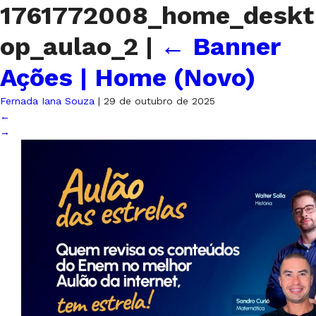
1761772008_home_deskt
op_aulao_2
|
←
Banner
Ações | Home (Novo)
Fernada Iana Souza
|
29 de outubro de 2025
←
→