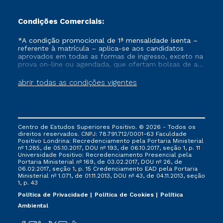
Condições Comerciais:
*A condição promocional de 1ª mensalidade isenta –
referente à matrícula – aplica-se aos candidatos
aprovados em todas as formas de ingresso, exceto na
prova on-line ou agendada, que ofertam bolsas de até
50% de desconto, ambos ingressantes no semestre
vigente, que ainda não tenham efetivado e/ou não
abrir todas as condições vigentes
tenham cancelado ou trancado sua matrícula em uma
das Instituições da Cruzeiro do Sul Educacional, no
período de um ano. Tais condições não se aplicam
aos cursos de Medicina, e também para matriculados
via FIES, Prouni e outros programas governamentais, e
Centro de Estudos Superiores Positivo. © 2026 - Todos os
não se acumula com nenhuma outra campanha
direitos reservados. CNPJ: 78.791.712/0001-63 Faculdade
ofertada pela Instituição.
Positivo Londrina: Recredenciamento pela Portaria Ministerial
nº 1.285, de 05.10.2017, DOU nº 193, de 06.10.2017, seção 1, p. 11
Universidade Positivo: Recredenciamento Presencial ​pela
Portaria Ministerial nº 169, de 03.02.2017, DOU nº 26, de
06.02.2017, seção 1, p. 15 Credenciamento EAD pela Portaria
Ministerial nº 1.071, de 01.11.2013, DOU nº 43, de 04.11.2013, seção
1, p. 43
Política de Privacidade
Política de Cookies
Política
Ambiental