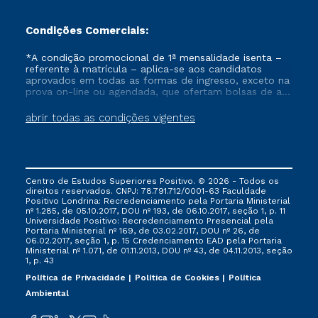
Condições Comerciais:
*A condição promocional de 1ª mensalidade isenta –
referente à matrícula – aplica-se aos candidatos
aprovados em todas as formas de ingresso, exceto na
prova on-line ou agendada, que ofertam bolsas de até
50% de desconto, ambos ingressantes no semestre
vigente, que ainda não tenham efetivado e/ou não
abrir todas as condições vigentes
tenham cancelado ou trancado sua matrícula em uma
das Instituições da Cruzeiro do Sul Educacional, no
período de um ano. Tais condições não se aplicam
aos cursos de Medicina, e também para matriculados
via FIES, Prouni e outros programas governamentais, e
Centro de Estudos Superiores Positivo. © 2026 - Todos os
não se acumula com nenhuma outra campanha
direitos reservados. CNPJ: 78.791.712/0001-63 Faculdade
ofertada pela Instituição.
Positivo Londrina: Recredenciamento pela Portaria Ministerial
nº 1.285, de 05.10.2017, DOU nº 193, de 06.10.2017, seção 1, p. 11
Universidade Positivo: Recredenciamento Presencial ​pela
Portaria Ministerial nº 169, de 03.02.2017, DOU nº 26, de
06.02.2017, seção 1, p. 15 Credenciamento EAD pela Portaria
Ministerial nº 1.071, de 01.11.2013, DOU nº 43, de 04.11.2013, seção
1, p. 43
Política de Privacidade
Política de Cookies
Política
Ambiental