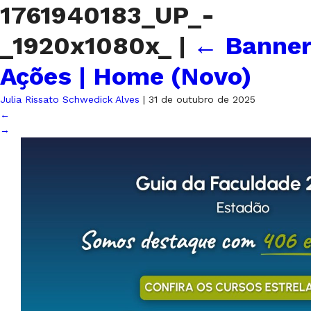
1761940183_UP_-
_1920x1080x_
|
←
Banner
Ações | Home (Novo)
Julia Rissato Schwedick Alves
|
31 de outubro de 2025
←
→