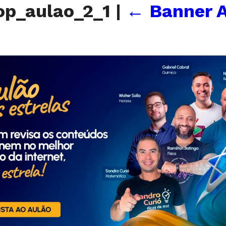
op_aulao_2_1
|
←
Banner 