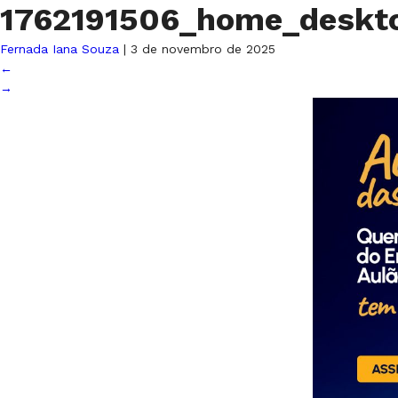
1762191506_home_deskt
Fernada Iana Souza
|
3 de novembro de 2025
←
→