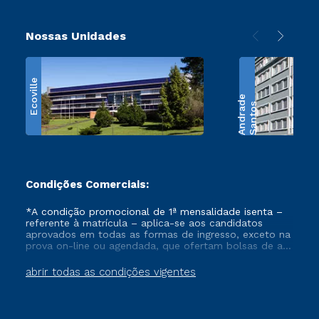
Nossas Unidades
Ecoville
e
S
a
n
t
o
s
A
n
d
r
a
d
Condições Comerciais:
*A condição promocional de 1ª mensalidade isenta –
referente à matrícula – aplica-se aos candidatos
aprovados em todas as formas de ingresso, exceto na
prova on-line ou agendada, que ofertam bolsas de até
50% de desconto, ambos ingressantes no semestre
vigente, que ainda não tenham efetivado e/ou não
abrir todas as condições vigentes
tenham cancelado ou trancado sua matrícula em uma
das Instituições da Cruzeiro do Sul Educacional, no
período de um ano. Tais condições não se aplicam
aos cursos de Medicina, e também para matriculados