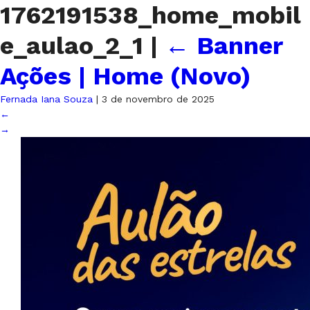
1762191538_home_mobil
e_aulao_2_1
|
←
Banner
Ações | Home (Novo)
Fernada Iana Souza
|
3 de novembro de 2025
←
→