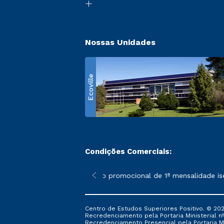
Nossas Unidades
Ecoville
Condições Comerciais:
 poderão sofrer alterações nos períodos de rematrícula conform
*A condição promocional de 1ª mensalidade isenta 
Centro de Estudos Superiores Positivo. © 202
Recredenciamento pela Portaria Ministerial nº 1
Recredenciamento Presencial ​pela Portaria Mi