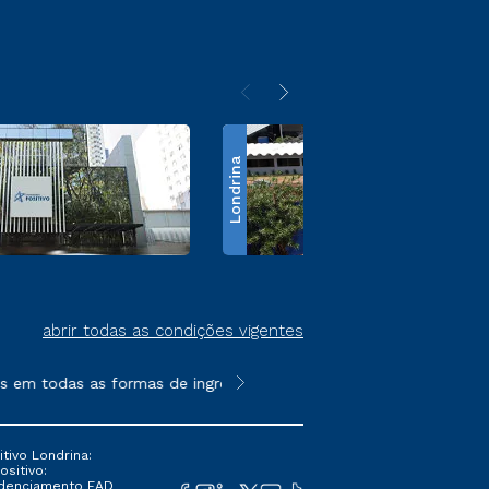
Londrina
abrir todas as condições vigentes
m todas as formas de ingresso, exceto na prova on-line ou agen
**Semipresencial é um formato do E
tivo Londrina:
ositivo:
Credenciamento EAD