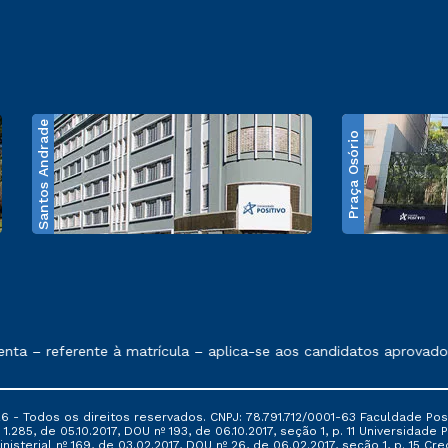
Santos Andrade
Praça Osório
e exposto no contrato de prestação de serviços
– referente à matrícula – aplica-se aos candidatos aprovados e
6 - Todos os direitos reservados. CNPJ: 78.791.712/0001-63 Faculdade Posi
.285, de 05.10.2017, DOU nº 193, de 06.10.2017, seção 1, p. 11 Universidade P
nisterial nº 169, de 03.02.2017, DOU nº 26, de 06.02.2017, seção 1, p. 15 