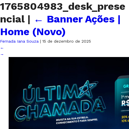
1765804983_desk_prese
ncial
|
←
Banner Ações |
Home (Novo)
Fernada Iana Souza
|
15 de dezembro de 2025
←
→