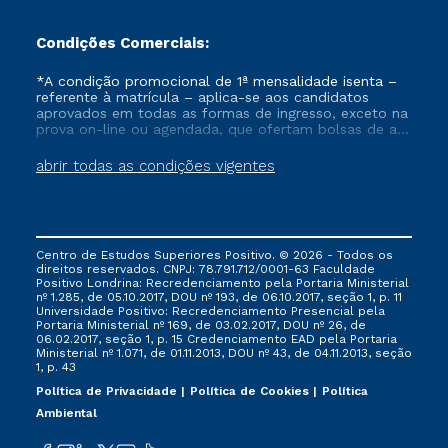
Condições Comerciais:
*A condição promocional de 1ª mensalidade isenta –
referente à matrícula – aplica-se aos candidatos
aprovados em todas as formas de ingresso, exceto na
prova on-line ou agendada, que ofertam bolsas de até
50% de desconto, ambos ingressantes no semestre
vigente, que ainda não tenham efetivado e/ou não
abrir todas as condições vigentes
tenham cancelado ou trancado sua matrícula em uma
das Instituições da Cruzeiro do Sul Educacional, no
período de um ano. Tais condições não se aplicam
aos cursos de Medicina, e também para matriculados
via FIES, Prouni e outros programas governamentais, e
Centro de Estudos Superiores Positivo. © 2026 - Todos os
não se acumula com nenhuma outra campanha
direitos reservados. CNPJ: 78.791.712/0001-63 Faculdade
ofertada pela Instituição.
Positivo Londrina: Recredenciamento pela Portaria Ministerial
nº 1.285, de 05.10.2017, DOU nº 193, de 06.10.2017, seção 1, p. 11
Universidade Positivo: Recredenciamento Presencial ​pela
Portaria Ministerial nº 169, de 03.02.2017, DOU nº 26, de
06.02.2017, seção 1, p. 15 Credenciamento EAD pela Portaria
Ministerial nº 1.071, de 01.11.2013, DOU nº 43, de 04.11.2013, seção
1, p. 43
Política de Privacidade
Política de Cookies
Política
Ambiental