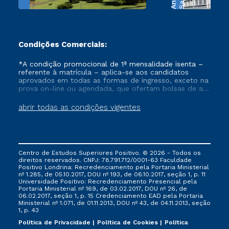
Condições Comerciais:
*A condição promocional de 1ª mensalidade isenta –
referente à matrícula – aplica-se aos candidatos
aprovados em todas as formas de ingresso, exceto na
prova on-line ou agendada, que ofertam bolsas de até
50% de desconto, ambos ingressantes no semestre
vigente, que ainda não tenham efetivado e/ou não
abrir todas as condições vigentes
tenham cancelado ou trancado sua matrícula em uma
das Instituições da Cruzeiro do Sul Educacional, no
período de um ano. Tais condições não se aplicam
aos cursos de Medicina, e também para matriculados
via FIES, Prouni e outros programas governamentais, e
Centro de Estudos Superiores Positivo. © 2026 - Todos os
não se acumula com nenhuma outra campanha
direitos reservados. CNPJ: 78.791.712/0001-63 Faculdade
ofertada pela Instituição.
Positivo Londrina: Recredenciamento pela Portaria Ministerial
nº 1.285, de 05.10.2017, DOU nº 193, de 06.10.2017, seção 1, p. 11
Universidade Positivo: Recredenciamento Presencial ​pela
Portaria Ministerial nº 169, de 03.02.2017, DOU nº 26, de
06.02.2017, seção 1, p. 15 Credenciamento EAD pela Portaria
Ministerial nº 1.071, de 01.11.2013, DOU nº 43, de 04.11.2013, seção
1, p. 43
Política de Privacidade
Política de Cookies
Política