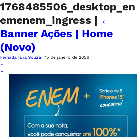
1768485506_desktop_en
emenem_ingress
|
←
Banner Ações | Home
(Novo)
Fernada Iana Souza
|
15 de janeiro de 2026
←
→