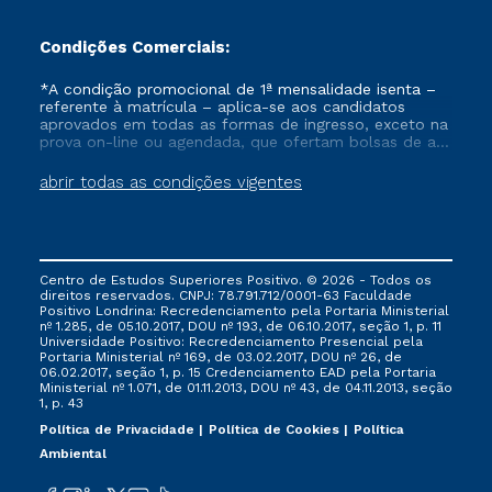
Condições Comerciais:
*A condição promocional de 1ª mensalidade isenta –
referente à matrícula – aplica-se aos candidatos
aprovados em todas as formas de ingresso, exceto na
prova on-line ou agendada, que ofertam bolsas de até
50% de desconto, ambos ingressantes no semestre
vigente, que ainda não tenham efetivado e/ou não
abrir todas as condições vigentes
tenham cancelado ou trancado sua matrícula em uma
das Instituições da Cruzeiro do Sul Educacional, no
período de um ano. Tais condições não se aplicam
aos cursos de Medicina, e também para matriculados
via FIES, Prouni e outros programas governamentais, e
Centro de Estudos Superiores Positivo. © 2026 - Todos os
não se acumula com nenhuma outra campanha
direitos reservados. CNPJ: 78.791.712/0001-63 Faculdade
ofertada pela Instituição.
Positivo Londrina: Recredenciamento pela Portaria Ministerial
nº 1.285, de 05.10.2017, DOU nº 193, de 06.10.2017, seção 1, p. 11
Universidade Positivo: Recredenciamento Presencial ​pela
Portaria Ministerial nº 169, de 03.02.2017, DOU nº 26, de
06.02.2017, seção 1, p. 15 Credenciamento EAD pela Portaria
Ministerial nº 1.071, de 01.11.2013, DOU nº 43, de 04.11.2013, seção
1, p. 43
Política de Privacidade
Política de Cookies
Política
Ambiental