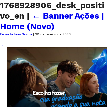
1768928906_desk_positi
vo_en
|
←
Banner Ações |
Home (Novo)
Fernada Iana Souza
|
20 de janeiro de 2026
←
→