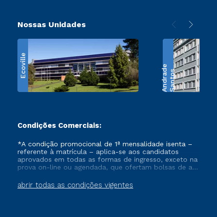
Nossas Unidades
Ecoville
e
S
a
n
t
o
s
A
n
d
r
a
d
Condições Comerciais:
*A condição promocional de 1ª mensalidade isenta –
referente à matrícula – aplica-se aos candidatos
aprovados em todas as formas de ingresso, exceto na
prova on-line ou agendada, que ofertam bolsas de até
50% de desconto, ambos ingressantes no semestre
vigente, que ainda não tenham efetivado e/ou não
abrir todas as condições vigentes
tenham cancelado ou trancado sua matrícula em uma
das Instituições da Cruzeiro do Sul Educacional, no
período de um ano. Tais condições não se aplicam
aos cursos de Medicina, e também para matriculados