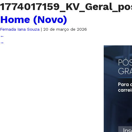
1774017159_KV_Geral_p
Home (Novo)
Fernada Iana Souza
|
20 de março de 2026
←
→