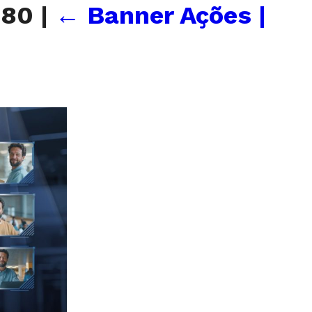
080
|
←
Banner Ações |