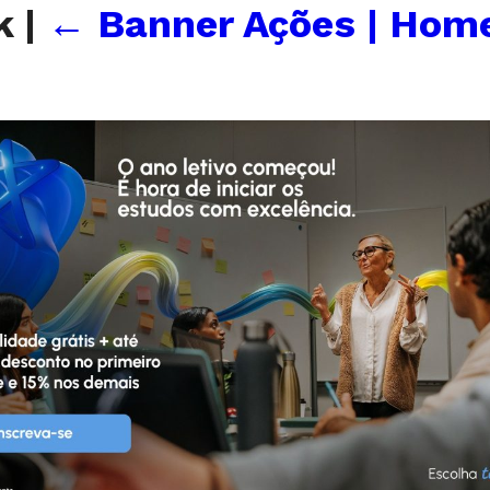
sk
|
←
Banner Ações | Hom