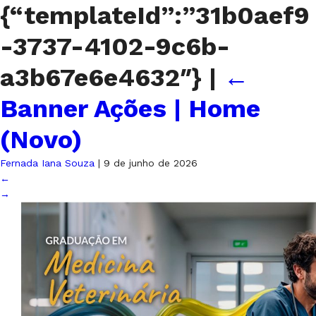
{“templateId”:”31b0aef9
-3737-4102-9c6b-
a3b67e6e4632″}
|
←
Banner Ações | Home
(Novo)
Fernada Iana Souza
|
9 de junho de 2026
←
→