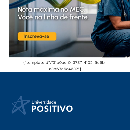
{“templateId”:”31b0aef9-3737-4102-9c6b-
a3b67e6e4632″}