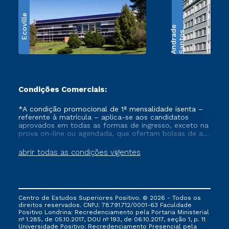
Ecoville
e
S
a
n
t
o
s
A
n
d
r
a
d
Condições Comerciais:
*A condição promocional de 1ª mensalidade isenta –
referente à matrícula – aplica-se aos candidatos
aprovados em todas as formas de ingresso, exceto na
prova on-line ou agendada, que ofertam bolsas de até
50% de desconto, ambos ingressantes no semestre
vigente, que ainda não tenham efetivado e/ou não
abrir todas as condições vigentes
tenham cancelado ou trancado sua matrícula em uma
das Instituições da Cruzeiro do Sul Educacional, no
período de um ano. Tais condições não se aplicam
aos cursos de Medicina, e também para matriculados
via FIES, Prouni e outros programas governamentais, e
Centro de Estudos Superiores Positivo. © 2026 - Todos os
não se acumula com nenhuma outra campanha
direitos reservados. CNPJ: 78.791.712/0001-63 Faculdade
ofertada pela Instituição.
Positivo Londrina: Recredenciamento pela Portaria Ministerial
nº 1.285, de 05.10.2017, DOU nº 193, de 06.10.2017, seção 1, p. 11
Universidade Positivo: Recredenciamento Presencial ​pela