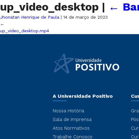
up_video_desktop
|
←
Ba
Jhonatan Henrique de Paula
|
14 de março de 2023
←
up_video_desktop.mp4
A Universidade Positivo
Cu
Nossa História
Gra
Sala de Imprensa
Pós
Atos Normativos
Cur
Trabalhe Conosco
Cur