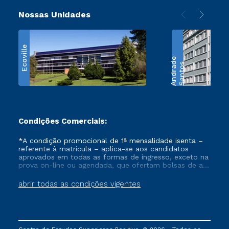
Nossas Unidades
Ecoville
e
S
a
n
t
o
s
A
n
d
r
a
d
Condições Comerciais:
*A condição promocional de 1ª mensalidade isenta –
referente à matrícula – aplica-se aos candidatos
aprovados em todas as formas de ingresso, exceto na
prova on-line ou agendada, que ofertam bolsas de até
50% de desconto, ambos ingressantes no semestre
vigente, que ainda não tenham efetivado e/ou não
abrir todas as condições vigentes
tenham cancelado ou trancado sua matrícula em uma
das Instituições da Cruzeiro do Sul Educacional, no
período de um ano. Tais condições não se aplicam
aos cursos de Medicina, e também para matriculados
via FIES, Prouni e outros programas governamentais, e