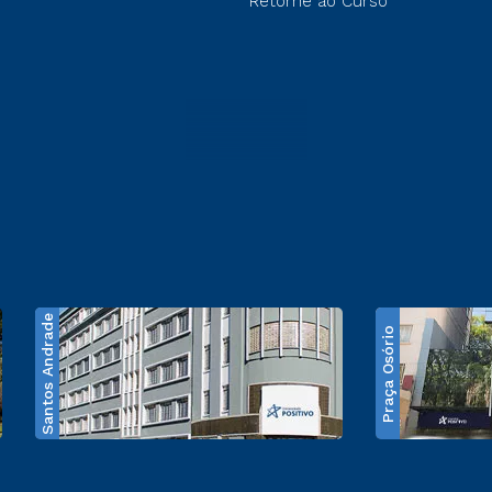
Retorne ao Curso
Santos Andrade
Praça Osório