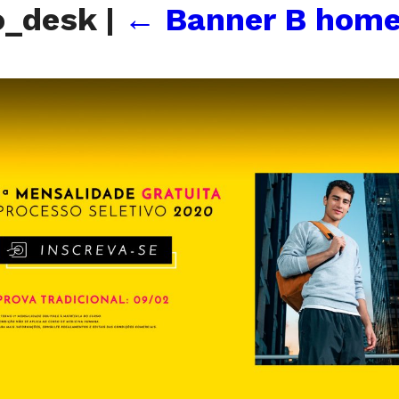
ro_desk
|
←
Banner B hom