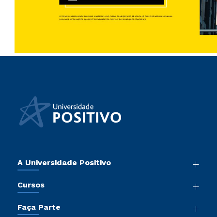
A Universidade Positivo
Nossa História
Cursos
Sala de Imprensa
Graduação
Atos Normativos
Faça Parte
Pós-Graduação
Trabalhe Conosco