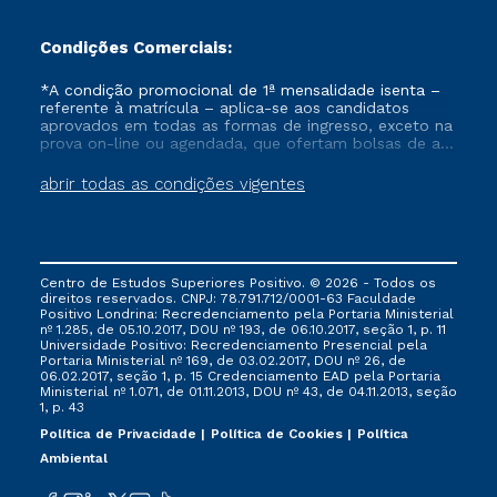
Condições Comerciais:
*A condição promocional de 1ª mensalidade isenta –
referente à matrícula – aplica-se aos candidatos
aprovados em todas as formas de ingresso, exceto na
prova on-line ou agendada, que ofertam bolsas de até
50% de desconto, ambos ingressantes no semestre
vigente, que ainda não tenham efetivado e/ou não
abrir todas as condições vigentes
tenham cancelado ou trancado sua matrícula em uma
das Instituições da Cruzeiro do Sul Educacional, no
período de um ano. Tais condições não se aplicam
aos cursos de Medicina, e também para matriculados
via FIES, Prouni e outros programas governamentais, e
Centro de Estudos Superiores Positivo. © 2026 - Todos os
não se acumula com nenhuma outra campanha
direitos reservados. CNPJ: 78.791.712/0001-63 Faculdade
ofertada pela Instituição.
Positivo Londrina: Recredenciamento pela Portaria Ministerial
nº 1.285, de 05.10.2017, DOU nº 193, de 06.10.2017, seção 1, p. 11
Universidade Positivo: Recredenciamento Presencial ​pela
Portaria Ministerial nº 169, de 03.02.2017, DOU nº 26, de
06.02.2017, seção 1, p. 15 Credenciamento EAD pela Portaria
Ministerial nº 1.071, de 01.11.2013, DOU nº 43, de 04.11.2013, seção
1, p. 43
Política de Privacidade
Política de Cookies
Política
Ambiental