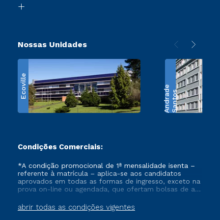
Retorne ao Curso
Nossas Unidades
Ecoville
e
S
a
n
t
o
s
A
n
d
r
a
d
Condições Comerciais:
*A condição promocional de 1ª mensalidade isenta –
referente à matrícula – aplica-se aos candidatos
aprovados em todas as formas de ingresso, exceto na
prova on-line ou agendada, que ofertam bolsas de até
50% de desconto, ambos ingressantes no semestre
vigente, que ainda não tenham efetivado e/ou não
abrir todas as condições vigentes
tenham cancelado ou trancado sua matrícula em uma