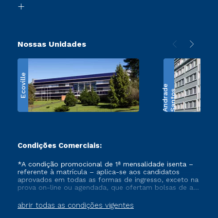
Retorne ao Curso
Nossas Unidades
Ecoville
e
S
a
n
t
o
s
A
n
d
r
a
d
Condições Comerciais:
*A condição promocional de 1ª mensalidade isenta –
referente à matrícula – aplica-se aos candidatos
aprovados em todas as formas de ingresso, exceto na
prova on-line ou agendada, que ofertam bolsas de até
50% de desconto, ambos ingressantes no semestre
vigente, que ainda não tenham efetivado e/ou não
abrir todas as condições vigentes
tenham cancelado ou trancado sua matrícula em uma