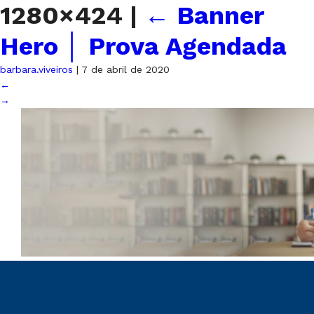
1280×424
|
←
Banner
Hero │ Prova Agendada
barbara.viveiros
|
7 de abril de 2020
←
→