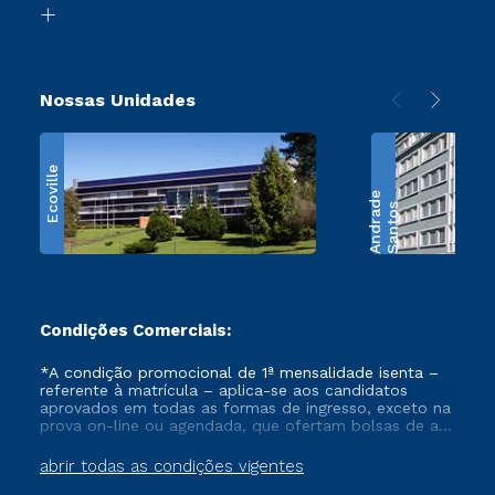
Retorne ao Curso
Nossas Unidades
Ecoville
e
S
a
n
t
o
s
A
n
d
r
a
d
Condições Comerciais:
*A condição promocional de 1ª mensalidade isenta –
referente à matrícula – aplica-se aos candidatos
aprovados em todas as formas de ingresso, exceto na
prova on-line ou agendada, que ofertam bolsas de até
50% de desconto, ambos ingressantes no semestre
vigente, que ainda não tenham efetivado e/ou não
abrir todas as condições vigentes
tenham cancelado ou trancado sua matrícula em uma