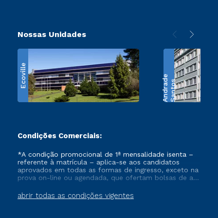
Nossas Unidades
Ecoville
e
S
a
n
t
o
s
A
n
d
r
a
d
Condições Comerciais:
*A condição promocional de 1ª mensalidade isenta –
referente à matrícula – aplica-se aos candidatos
aprovados em todas as formas de ingresso, exceto na
prova on-line ou agendada, que ofertam bolsas de até
50% de desconto, ambos ingressantes no semestre
vigente, que ainda não tenham efetivado e/ou não
abrir todas as condições vigentes
tenham cancelado ou trancado sua matrícula em uma
das Instituições da Cruzeiro do Sul Educacional, no
período de um ano. Tais condições não se aplicam