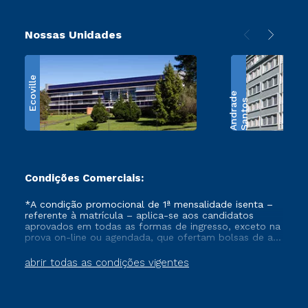
Nossas Unidades
Ecoville
e
S
a
n
t
o
s
A
n
d
r
a
d
Condições Comerciais:
*A condição promocional de 1ª mensalidade isenta –
referente à matrícula – aplica-se aos candidatos
aprovados em todas as formas de ingresso, exceto na
prova on-line ou agendada, que ofertam bolsas de até
50% de desconto, ambos ingressantes no semestre
vigente, que ainda não tenham efetivado e/ou não
abrir todas as condições vigentes
tenham cancelado ou trancado sua matrícula em uma
das Instituições da Cruzeiro do Sul Educacional, no
período de um ano. Tais condições não se aplicam
aos cursos de Medicina, e também para matriculados