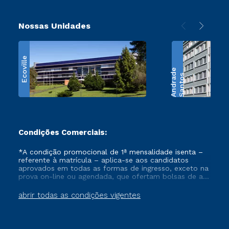
Nossas Unidades
Ecoville
e
S
a
n
t
o
s
A
n
d
r
a
d
Condições Comerciais:
*A condição promocional de 1ª mensalidade isenta –
referente à matrícula – aplica-se aos candidatos
aprovados em todas as formas de ingresso, exceto na
prova on-line ou agendada, que ofertam bolsas de até
50% de desconto, ambos ingressantes no semestre
vigente, que ainda não tenham efetivado e/ou não
abrir todas as condições vigentes
tenham cancelado ou trancado sua matrícula em uma
das Instituições da Cruzeiro do Sul Educacional, no
período de um ano. Tais condições não se aplicam
aos cursos de Medicina, e também para matriculados