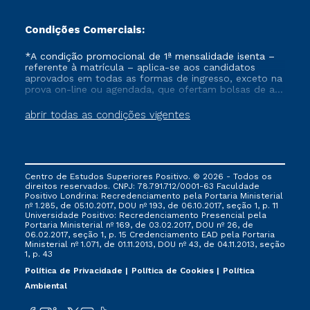
Condições Comerciais:
*A condição promocional de 1ª mensalidade isenta –
referente à matrícula – aplica-se aos candidatos
aprovados em todas as formas de ingresso, exceto na
prova on-line ou agendada, que ofertam bolsas de até
50% de desconto, ambos ingressantes no semestre
vigente, que ainda não tenham efetivado e/ou não
abrir todas as condições vigentes
tenham cancelado ou trancado sua matrícula em uma
das Instituições da Cruzeiro do Sul Educacional, no
período de um ano. Tais condições não se aplicam
aos cursos de Medicina, e também para matriculados
via FIES, Prouni e outros programas governamentais, e
Centro de Estudos Superiores Positivo. © 2026 - Todos os
não se acumula com nenhuma outra campanha
direitos reservados. CNPJ: 78.791.712/0001-63 Faculdade
ofertada pela Instituição.
Positivo Londrina: Recredenciamento pela Portaria Ministerial
nº 1.285, de 05.10.2017, DOU nº 193, de 06.10.2017, seção 1, p. 11
Universidade Positivo: Recredenciamento Presencial ​pela
Portaria Ministerial nº 169, de 03.02.2017, DOU nº 26, de
06.02.2017, seção 1, p. 15 Credenciamento EAD pela Portaria
Ministerial nº 1.071, de 01.11.2013, DOU nº 43, de 04.11.2013, seção
1, p. 43
Política de Privacidade
Política de Cookies
Política
Ambiental