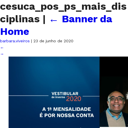
cesuca_pos_ps_mais_dis
ciplinas
|
←
Banner da
Home
barbara.viveiros
|
23 de junho de 2020
←
→