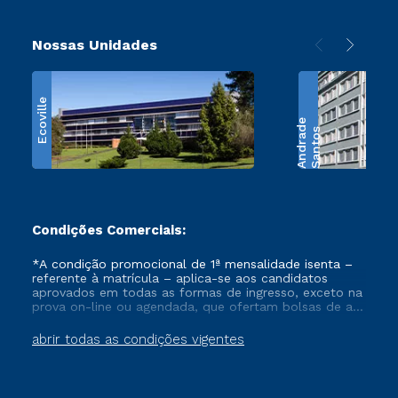
Nossas Unidades
Ecoville
e
S
a
n
t
o
s
A
n
d
r
a
d
Condições Comerciais:
*A condição promocional de 1ª mensalidade isenta –
referente à matrícula – aplica-se aos candidatos
aprovados em todas as formas de ingresso, exceto na
prova on-line ou agendada, que ofertam bolsas de até
50% de desconto, ambos ingressantes no semestre
vigente, que ainda não tenham efetivado e/ou não
abrir todas as condições vigentes
tenham cancelado ou trancado sua matrícula em uma
das Instituições da Cruzeiro do Sul Educacional, no
período de um ano. Tais condições não se aplicam
aos cursos de Medicina, e também para matriculados