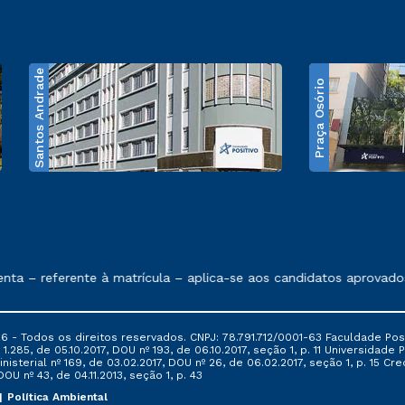
Santos Andrade
Praça Osório
e exposto no contrato de prestação de serviços
– referente à matrícula – aplica-se aos candidatos aprovados e
6 - Todos os direitos reservados. CNPJ: 78.791.712/0001-63 Faculdade Posi
.285, de 05.10.2017, DOU nº 193, de 06.10.2017, seção 1, p. 11 Universidade P
nisterial nº 169, de 03.02.2017, DOU nº 26, de 06.02.2017, seção 1, p. 15 
 DOU nº 43, de 04.11.2013, seção 1, p. 43
Política Ambiental