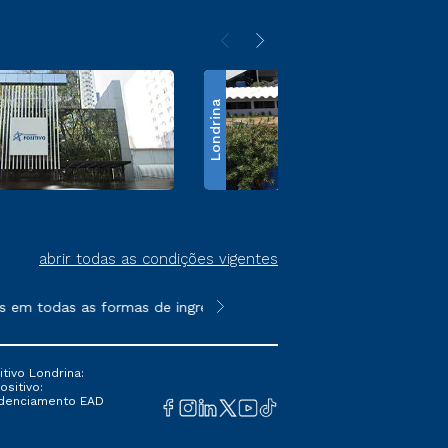
Londrina
abrir todas as condições vigentes
m todas as formas de ingresso, exceto na prova on-line ou agen
**Semipresencial é um formato do E
tivo Londrina:
ositivo:
Credenciamento EAD