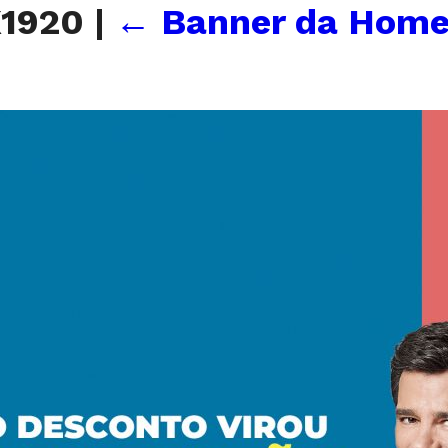
X1920
|
←
Banner da Hom