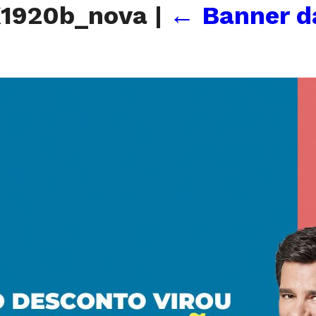
X1920b_nova
|
←
Banner 