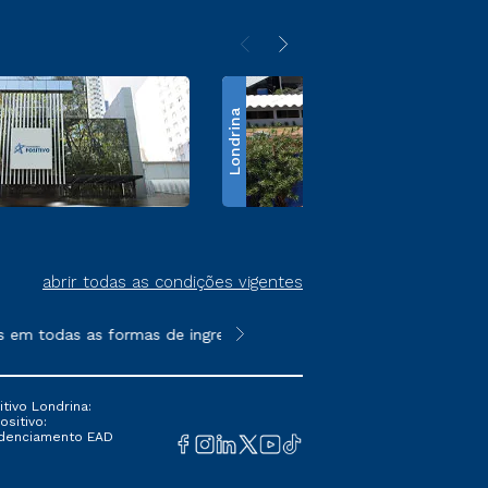
Londrina
abrir todas as condições vigentes
m todas as formas de ingresso, exceto na prova on-line ou agen
**Semipresencial é um formato do E
tivo Londrina:
ositivo:
Credenciamento EAD