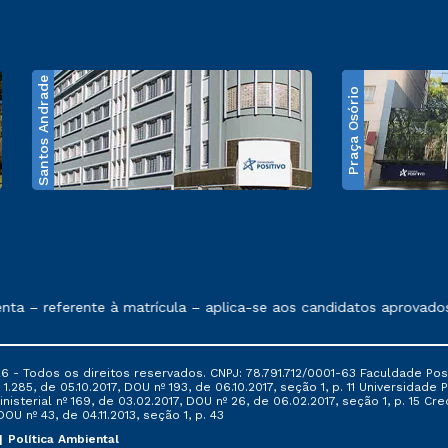
Santos Andrade
Praça Osório
e exposto no contrato de prestação de serviços
– referente à matrícula – aplica-se aos candidatos aprovados e
6 - Todos os direitos reservados. CNPJ: 78.791.712/0001-63 Faculdade Posi
.285, de 05.10.2017, DOU nº 193, de 06.10.2017, seção 1, p. 11 Universidade P
nisterial nº 169, de 03.02.2017, DOU nº 26, de 06.02.2017, seção 1, p. 15 
 DOU nº 43, de 04.11.2013, seção 1, p. 43
Política Ambiental