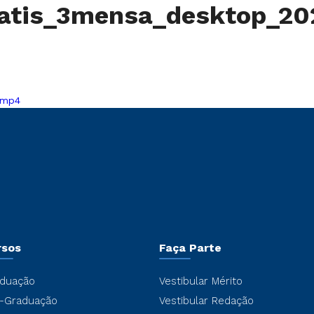
gratis_3mensa_desktop_2
.mp4
rsos
Faça Parte
duação
Vestibular Mérito
-Graduação
Vestibular Redação