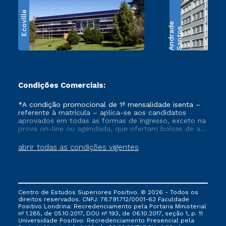
Ecoville
e
S
a
n
t
o
s
A
n
d
r
a
d
Condições Comerciais:
*A condição promocional de 1ª mensalidade isenta –
referente à matrícula – aplica-se aos candidatos
aprovados em todas as formas de ingresso, exceto na
prova on-line ou agendada, que ofertam bolsas de até
50% de desconto, ambos ingressantes no semestre
vigente, que ainda não tenham efetivado e/ou não
abrir todas as condições vigentes
tenham cancelado ou trancado sua matrícula em uma
das Instituições da Cruzeiro do Sul Educacional, no
período de um ano. Tais condições não se aplicam
aos cursos de Medicina, e também para matriculados
via FIES, Prouni e outros programas governamentais, e
Centro de Estudos Superiores Positivo. © 2026 - Todos os
não se acumula com nenhuma outra campanha
direitos reservados. CNPJ: 78.791.712/0001-63 Faculdade
ofertada pela Instituição.
Positivo Londrina: Recredenciamento pela Portaria Ministerial
nº 1.285, de 05.10.2017, DOU nº 193, de 06.10.2017, seção 1, p. 11
Universidade Positivo: Recredenciamento Presencial ​pela