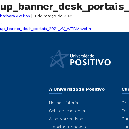
up_banner_desk_portai
barbara.viveiros
|
3 de março de 2021
←
up_banner_desk_portais_2021_VV_WEBM.webm
A Universidade Positivo
Cu
Nossa História
Gra
Sala de Imprensa
Pós
Atos Normativos
Cur
Trabalhe Conosco
Cur