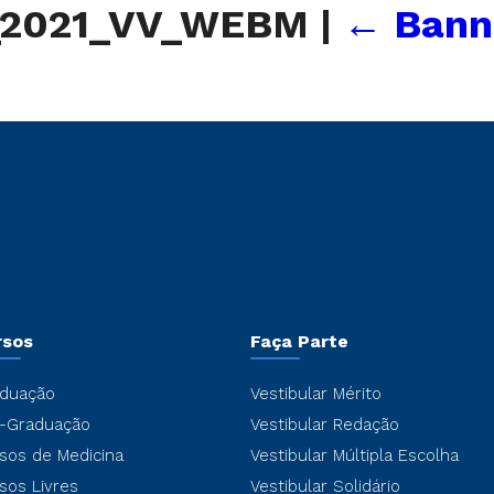
s_2021_VV_WEBM
|
←
Bann
rsos
Faça Parte
duação
Vestibular Mérito
-Graduação
Vestibular Redação
sos de Medicina
Vestibular Múltipla Escolha
sos Livres
Vestibular Solidário