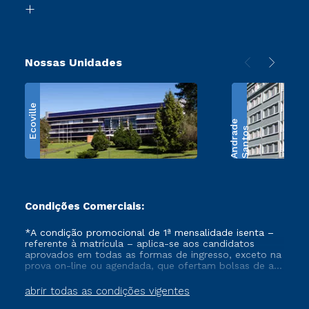
Retorne ao Curso
Nossas Unidades
Ecoville
e
S
a
n
t
o
s
A
n
d
r
a
d
Condições Comerciais:
*A condição promocional de 1ª mensalidade isenta –
referente à matrícula – aplica-se aos candidatos
aprovados em todas as formas de ingresso, exceto na
prova on-line ou agendada, que ofertam bolsas de até
50% de desconto, ambos ingressantes no semestre
vigente, que ainda não tenham efetivado e/ou não
abrir todas as condições vigentes
tenham cancelado ou trancado sua matrícula em uma