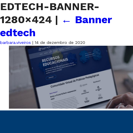
EDTECH-BANNER-
1280×424
|
←
Banner
edtech
barbara.viveiros
|
14 de dezembro de 2020