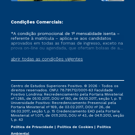
Condições Comerciais:
*A condição promocional de 1ª mensalidade isenta –
referente à matrícula – aplica-se aos candidatos
aprovados em todas as formas de ingresso, exceto na
prova on-line ou agendada, que ofertam bolsas de até
50% de desconto, ambos ingressantes no semestre
vigente, que ainda não tenham efetivado e/ou não
abrir todas as condições vigentes
tenham cancelado ou trancado sua matrícula em uma
das Instituições da Cruzeiro do Sul Educacional, no
período de um ano. Tais condições não se aplicam
aos cursos de Medicina, e também para matriculados
via FIES, Prouni e outros programas governamentais, e
Centro de Estudos Superiores Positivo. © 2026 - Todos os
não se acumula com nenhuma outra campanha
direitos reservados. CNPJ: 78.791.712/0001-63 Faculdade
ofertada pela Instituição.
Positivo Londrina: Recredenciamento pela Portaria Ministerial
nº 1.285, de 05.10.2017, DOU nº 193, de 06.10.2017, seção 1, p. 11
Universidade Positivo: Recredenciamento Presencial ​pela
Portaria Ministerial nº 169, de 03.02.2017, DOU nº 26, de
06.02.2017, seção 1, p. 15 Credenciamento EAD pela Portaria
Ministerial nº 1.071, de 01.11.2013, DOU nº 43, de 04.11.2013, seção
1, p. 43
Política de Privacidade
Política de Cookies
Política
Ambiental