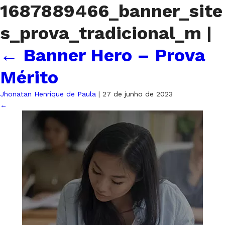
1687889466_banner_site
s_prova_tradicional_m
|
←
Banner Hero – Prova
Mérito
Jhonatan Henrique de Paula
|
27 de junho de 2023
←