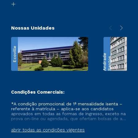
Retorne ao Curso
Nossas Unidades
Ecoville
e
S
a
n
t
o
s
A
n
d
r
a
d
Condições Comerciais:
*A condição promocional de 1ª mensalidade isenta –
referente à matrícula – aplica-se aos candidatos
aprovados em todas as formas de ingresso, exceto na
prova on-line ou agendada, que ofertam bolsas de até
50% de desconto, ambos ingressantes no semestre
vigente, que ainda não tenham efetivado e/ou não
abrir todas as condições vigentes
tenham cancelado ou trancado sua matrícula em uma