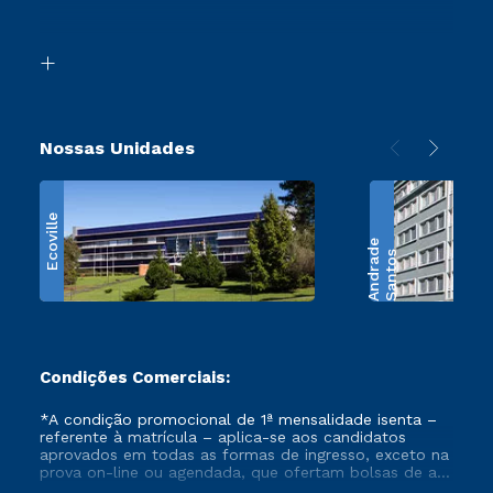
Acessibilidade
Transferência
Biblioteca
Retorne ao Curso
Nossas Unidades
Ecoville
e
S
a
n
t
o
s
A
n
d
r
a
d
Condições Comerciais:
*A condição promocional de 1ª mensalidade isenta –
referente à matrícula – aplica-se aos candidatos
aprovados em todas as formas de ingresso, exceto na
prova on-line ou agendada, que ofertam bolsas de até
50% de desconto, ambos ingressantes no semestre