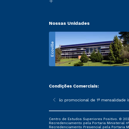
Nossas Unidades
Ecoville
Condições Comerciais:
 poderão sofrer alterações nos períodos de rematrícula conform
*A condição promocional de 1ª mensalidade isen
Centro de Estudos Superiores Positivo. © 202
Recredenciamento pela Portaria Ministerial nº 1
Recredenciamento Presencial ​pela Portaria Mi