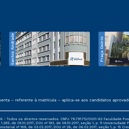
Santos Andrade
Praça Osório
e exposto no contrato de prestação de serviços
ta – referente à matrícula – aplica-se aos candidatos aprovado
6 - Todos os direitos reservados. CNPJ: 78.791.712/0001-63 Faculdade Posi
.285, de 05.10.2017, DOU nº 193, de 06.10.2017, seção 1, p. 11 Universidade P
nisterial nº 169, de 03.02.2017, DOU nº 26, de 06.02.2017, seção 1, p. 15 