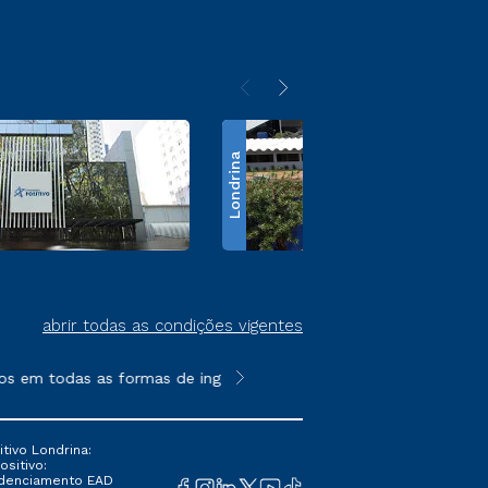
Londrina
abrir todas as condições vigentes
s em todas as formas de ingresso, exceto na prova on-line ou a
**Semipresencial é um formato do E
tivo Londrina:
ositivo:
Credenciamento EAD