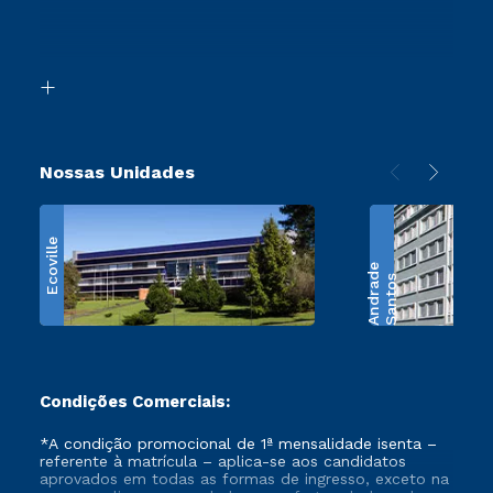
Canais de Atendimento
Segunda Graduação
Acessibilidade
Transferência
Biblioteca
Retorne ao Curso
Nossas Unidades
Ecoville
e
S
a
n
t
o
s
A
n
d
r
a
d
Condições Comerciais:
*A condição promocional de 1ª mensalidade isenta –
referente à matrícula – aplica-se aos candidatos
aprovados em todas as formas de ingresso, exceto na