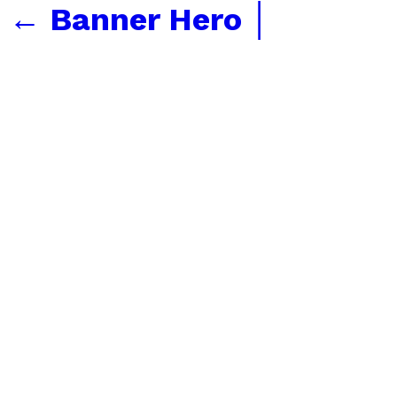
←
Banner Hero │