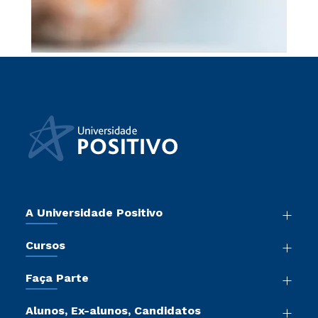
A Universidade Positivo
Nossa História
Cursos
Sala de Imprensa
Graduação
Atos Normativos
Faça Parte
Pós-Graduação
Trabalhe Conosco
Vestibular Mérito
Cursos de Medicina
Sou Colaborador
Alunos, Ex-alunos, Candidatos
Vestibular Redação