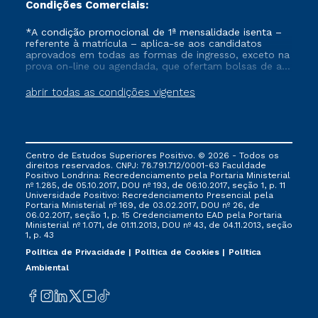
Condições Comerciais:
*A condição promocional de 1ª mensalidade isenta –
referente à matrícula – aplica-se aos candidatos
aprovados em todas as formas de ingresso, exceto na
prova on-line ou agendada, que ofertam bolsas de até
50% de desconto, ambos ingressantes no semestre
vigente, que ainda não tenham efetivado e/ou não
abrir todas as condições vigentes
tenham cancelado ou trancado sua matrícula em uma
das Instituições da Cruzeiro do Sul Educacional, no
período de um ano. Tais condições não se aplicam
aos cursos de Medicina, e também para matriculados
via FIES, Prouni e outros programas governamentais, e
Centro de Estudos Superiores Positivo. © 2026 - Todos os
não se acumula com nenhuma outra campanha
direitos reservados. CNPJ: 78.791.712/0001-63 Faculdade
ofertada pela Instituição.
Positivo Londrina: Recredenciamento pela Portaria Ministerial
nº 1.285, de 05.10.2017, DOU nº 193, de 06.10.2017, seção 1, p. 11
Universidade Positivo: Recredenciamento Presencial ​pela
Portaria Ministerial nº 169, de 03.02.2017, DOU nº 26, de
06.02.2017, seção 1, p. 15 Credenciamento EAD pela Portaria
Ministerial nº 1.071, de 01.11.2013, DOU nº 43, de 04.11.2013, seção
1, p. 43
Política de Privacidade
Política de Cookies
Política
Ambiental