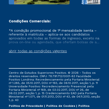
Condições Comerciais:
*A condição promocional de 1ª mensalidade isenta –
referente à matrícula – aplica-se aos candidatos
aprovados em todas as formas de ingresso, exceto na
prova on-line ou agendada, que ofertam bolsas de até
50% de desconto, ambos ingressantes no semestre
vigente, que ainda não tenham efetivado e/ou não
abrir todas as condições vigentes
tenham cancelado ou trancado sua matrícula em uma
das Instituições da Cruzeiro do Sul Educacional, no
período de um ano. Tais condições não se aplicam
aos cursos de Medicina, e também para matriculados
via FIES, Prouni e outros programas governamentais, e
Centro de Estudos Superiores Positivo. © 2026 - Todos os
não se acumula com nenhuma outra campanha
direitos reservados. CNPJ: 78.791.712/0001-63 Faculdade
ofertada pela Instituição.
Positivo Londrina: Recredenciamento pela Portaria Ministerial
nº 1.285, de 05.10.2017, DOU nº 193, de 06.10.2017, seção 1, p. 11
Universidade Positivo: Recredenciamento Presencial ​pela
Portaria Ministerial nº 169, de 03.02.2017, DOU nº 26, de
06.02.2017, seção 1, p. 15 Credenciamento EAD pela Portaria
Ministerial nº 1.071, de 01.11.2013, DOU nº 43, de 04.11.2013, seção
1, p. 43
Política de Privacidade
Política de Cookies
Política