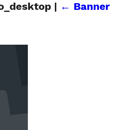
no_desktop
|
←
Banner